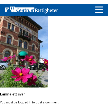
Skip
Riddaren.6
to
content
Lediga objekt
Våra fastigheter
För hyresgäster
Om Centrum Fastigheter
Vår personal
Lämna ett svar
You must be logged in to post a comment.