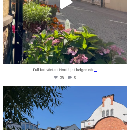
Full fart väntar i Norrtälje i helgen när
...
38
0
centrumfastigheter
Jul 28