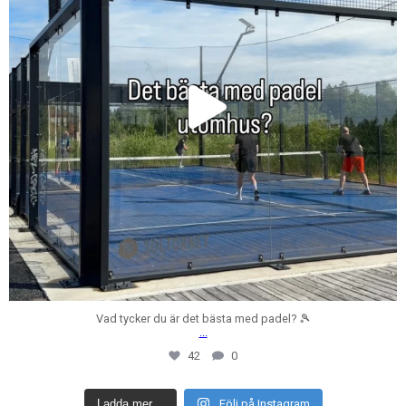
Vad tycker du är det bästa med padel? 🎾
...
42
0
Ladda mer…
Följ på Instagram