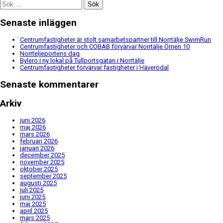
Sök
efter:
Senaste inläggen
Centrumfastigheter är stolt samarbetspartner till Norrtälje SwimRun
Centrumfastigheter och COBAB förvärvar Norrtälje Örnen 10
Norrteljeportens dag
Bylero i ny lokal på Tullportsgatan i Norrtälje
Centrumfastigheter förvärvar fastigheter i Häverödal
Senaste kommentarer
Arkiv
juni 2026
maj 2026
mars 2026
februari 2026
januari 2026
december 2025
november 2025
oktober 2025
september 2025
augusti 2025
juli 2025
juni 2025
maj 2025
april 2025
mars 2025