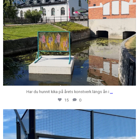
Har du hunnit kika på årets konstverk längs ån i
...
15
0
centrumfastigheter
Jul 24