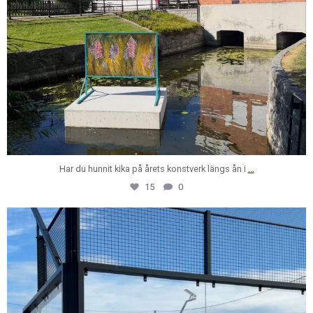
Har du hunnit kika på årets konstverk längs ån i
...
15
0
centrumfastigheter
Jul 24