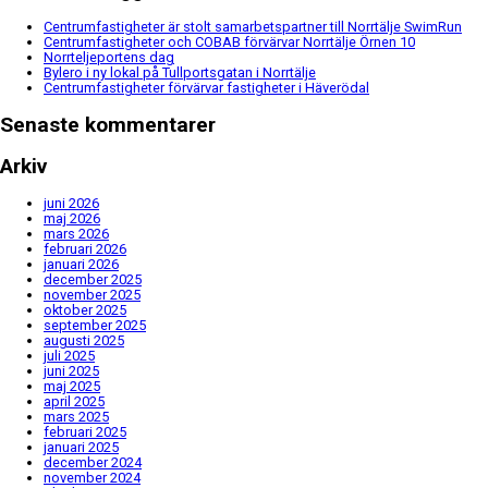
Centrumfastigheter är stolt samarbetspartner till Norrtälje SwimRun
Centrumfastigheter och COBAB förvärvar Norrtälje Örnen 10
Norrteljeportens dag
Bylero i ny lokal på Tullportsgatan i Norrtälje
Centrumfastigheter förvärvar fastigheter i Häverödal
Senaste kommentarer
Arkiv
juni 2026
maj 2026
mars 2026
februari 2026
januari 2026
december 2025
november 2025
oktober 2025
september 2025
augusti 2025
juli 2025
juni 2025
maj 2025
april 2025
mars 2025
februari 2025
januari 2025
december 2024
november 2024