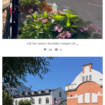
Full fart väntar i Norrtälje i helgen när
...
38
0
centrumfastigheter
Jul 28