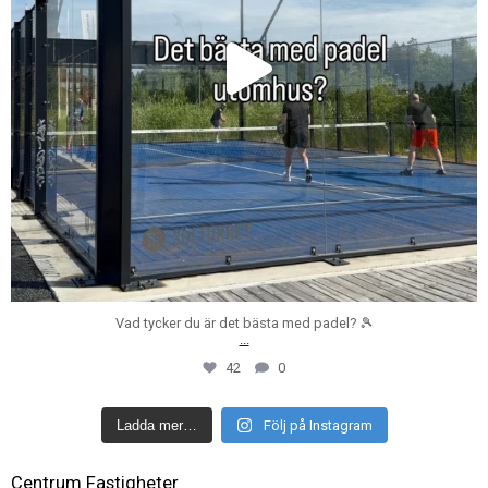
Vad tycker du är det bästa med padel? 🎾
...
42
0
Ladda mer…
Följ på Instagram
Centrum Fastigheter