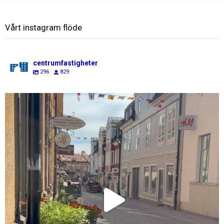
Vårt instagram flöde
centrumfastigheter
296
829
centrumfastigheter
Jul 31