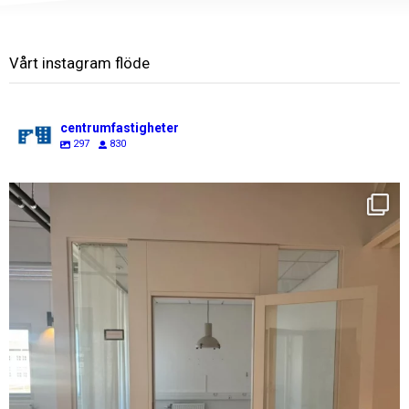
Vårt instagram flöde
centrumfastigheter
297
830
centrumfastigheter
Aug 7