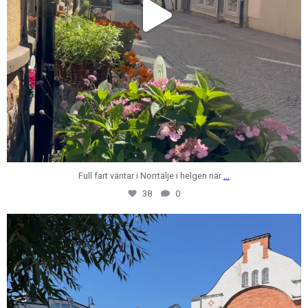
Full fart väntar i Norrtälje i helgen när
...
38
0
centrumfastigheter
Jul 28