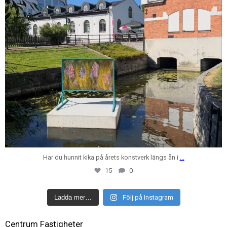
Har du hunnit kika på årets konstverk längs ån i
...
15
0
Ladda mer…
Följ på Instagram
Centrum Fastigheter