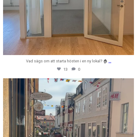
Vad sägs om att starta hösten i en ny lokal? 🏠
...
13
0
centrumfastigheter
Jul 31