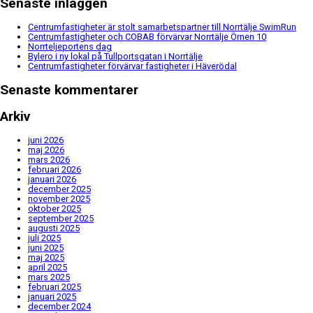
Senaste inläggen
Centrumfastigheter är stolt samarbetspartner till Norrtälje SwimRun
Centrumfastigheter och COBAB förvärvar Norrtälje Örnen 10
Norrteljeportens dag
Bylero i ny lokal på Tullportsgatan i Norrtälje
Centrumfastigheter förvärvar fastigheter i Häverödal
Senaste kommentarer
Arkiv
juni 2026
maj 2026
mars 2026
februari 2026
januari 2026
december 2025
november 2025
oktober 2025
september 2025
augusti 2025
juli 2025
juni 2025
maj 2025
april 2025
mars 2025
februari 2025
januari 2025
december 2024