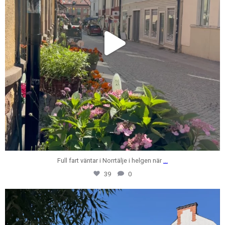
Full fart väntar i Norrtälje i helgen när
...
39
0
centrumfastigheter
Jul 28