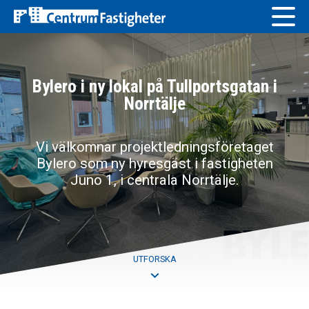
Skip
to
content
Lediga objekt
Bylero i ny lokal på Tullportsgatan i
Våra fastigheter
Norrtälje
För hyresgäster
Vi välkomnar projektledningsföretaget
Om Centrum Fastigheter
Bylero som ny hyresgäst i fastigheten
Juno 1, i centrala Norrtälje.
Vår personal
UTFORSKA