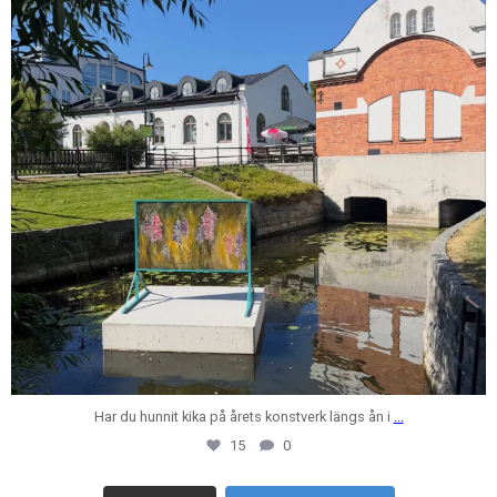
Har du hunnit kika på årets konstverk längs ån i
...
15
0