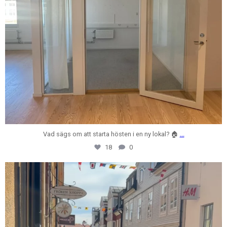
Vad sägs om att starta hösten i en ny lokal? 🏠
...
18
0
centrumfastigheter
Jul 31