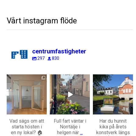
Vårt instagram flöde
centrumfastigheter
297
830
centrumfastigheter
centrumfastigheter
centrumfastigheter
Aug 7
Jul 31
Jul 28
Vad sägs om att
Full fart väntar i
Har du hunnit
starta hösten i
Norrtälje i
kika på årets
en ny lokal? 🏠
helgen när
...
konstverk längs