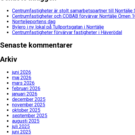
Centrumfastigheter är stolt samarbetspartner till Norrtälj
Centrumfastigheter och COBAB förvärvar Norrtälje Örnen 1
Norrteljeportens dag
Bylero i ny lokal på Tullportsgatan i Norrtälje
Centrumfastigheter förvärvar fastigheter i Häverödal
Senaste kommentarer
Arkiv
juni 2026
maj 2026
mars 2026
februari 2026
januari 2026
december 2025
november 2025
oktober 2025
september 2025
augusti 2025
juli 2025
juni 2025