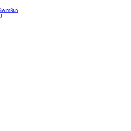
e SwimRun
0