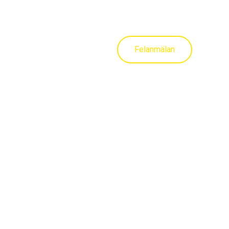
Felanmälan
trum Fastigheter
Vår personal