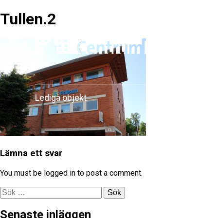
Skip
Tullen.2
to
content
Lediga objekt
Våra fastigheter
Lämna ett svar
You must be logged in to post a comment.
Sök
efter:
Senaste inläggen