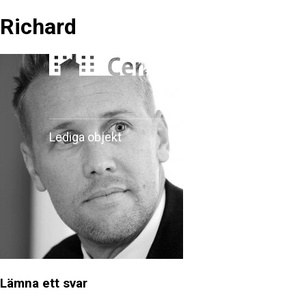
Skip
Richard
to
content
Lediga objekt
Våra fastigheter
Lämna ett svar