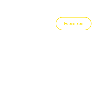
Felanmälan
trum Fastigheter
Vår personal