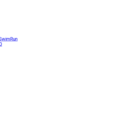
e SwimRun
0