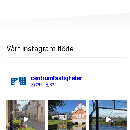
Vårt instagram flöde
centrumfastigheter
296
829
centrumfastigheter
centrumfastigheter
centrumfastigheter
Jul 31
Jul 28
Jul 24