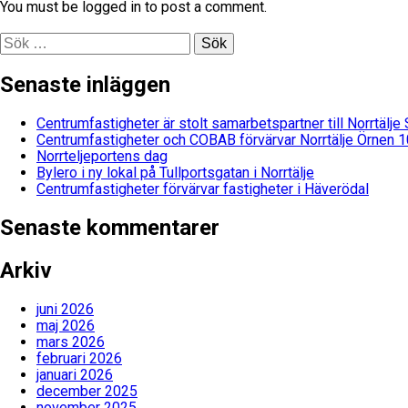
You must be logged in to post a comment.
Sök
efter:
Senaste inläggen
Centrumfastigheter är stolt samarbetspartner till Norrtälj
Centrumfastigheter och COBAB förvärvar Norrtälje Örnen 1
Norrteljeportens dag
Bylero i ny lokal på Tullportsgatan i Norrtälje
Centrumfastigheter förvärvar fastigheter i Häverödal
Senaste kommentarer
Arkiv
juni 2026
maj 2026
mars 2026
februari 2026
januari 2026
december 2025
november 2025