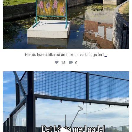
Har du hunnit kika på årets konstverk längs ån i
...
15
0
centrumfastigheter
Jul 24