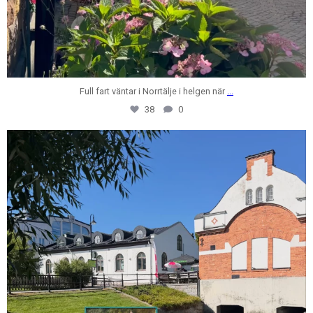
Full fart väntar i Norrtälje i helgen när
...
38
0
centrumfastigheter
Jul 28