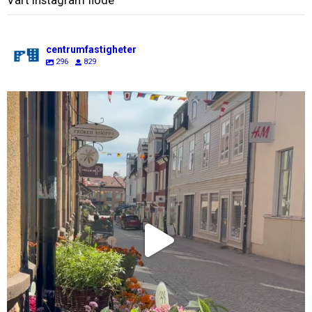
Vårt instagram flöde
centrumfastigheter
296
829
centrumfastigheter
Jul 31