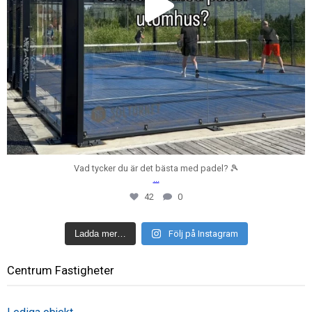
Vad tycker du är det bästa med padel? 🎾
...
42
0
Ladda mer…
Följ på Instagram
Centrum Fastigheter