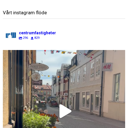
Vårt instagram flöde
centrumfastigheter
296
829
centrumfastigheter
Jul 31