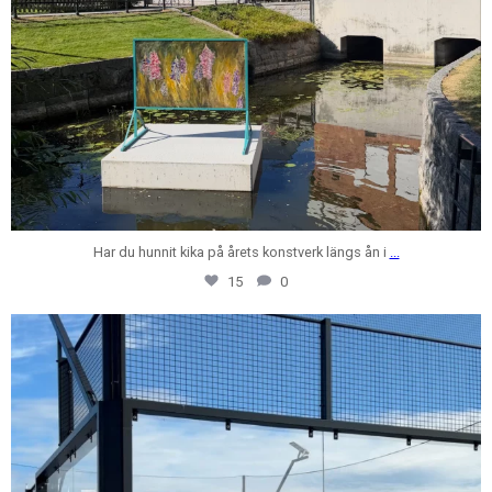
Har du hunnit kika på årets konstverk längs ån i
...
15
0
centrumfastigheter
Jul 24