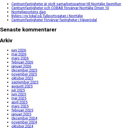
Centrumfastigheter är stolt samarbetspartner till Norrtälje SwimRun
Centrumfastigheter och COBAB förvärvar Norrtälje Örnen 10
Norrteljeportens dag
Bylero i ny lokal på Tullportsgatan i Norrtälje
Centrumfastigheter förvärvar fastigheter i Häverödal
Senaste kommentarer
Arkiv
juni 2026
maj 2026
mars 2026
februari 2026
januari 2026
december 2025
november 2025
oktober 2025
september 2025
augusti 2025
juli 2025
juni 2025
maj 2025
april 2025
mars 2025
februari 2025
januari 2025
december 2024
november 2024
oktober 2024