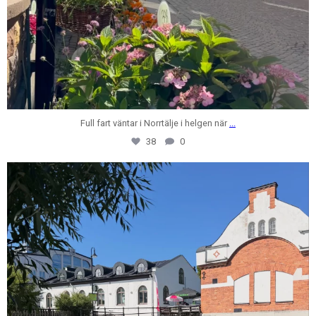
Full fart väntar i Norrtälje i helgen när
...
38
0
centrumfastigheter
Jul 28