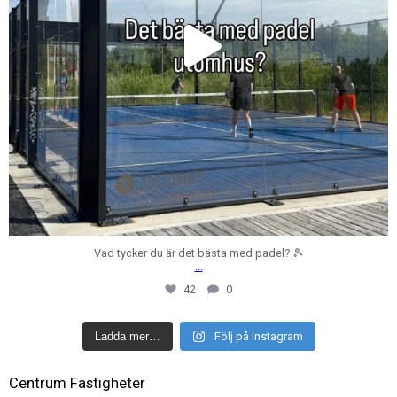
Vad tycker du är det bästa med padel? 🎾
...
42
0
Ladda mer…
Följ på Instagram
Centrum Fastigheter