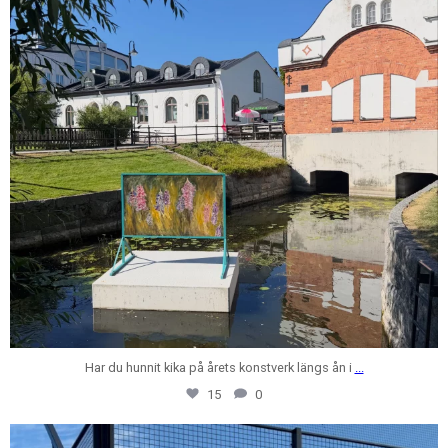
Har du hunnit kika på årets konstverk längs ån i
...
15
0
centrumfastigheter