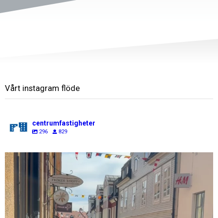
Vårt instagram flöde
centrumfastigheter
296
829
centrumfastigheter
Jul 31