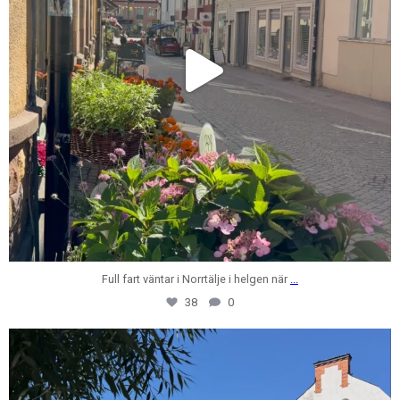
Full fart väntar i Norrtälje i helgen när
...
38
0
centrumfastigheter
Jul 28