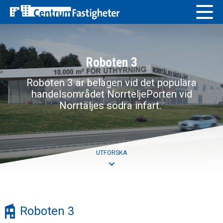
Skip
to
content
Lediga objekt
Roboten 3
Våra fastigheter
Roboten 3 är belägen vid det populära
För hyresgäster
handelsområdet NorrteljePorten vid
Norrtäljes södra infart.
Om Centrum Fastigheter
Vår personal
UTFORSKA
Roboten 3