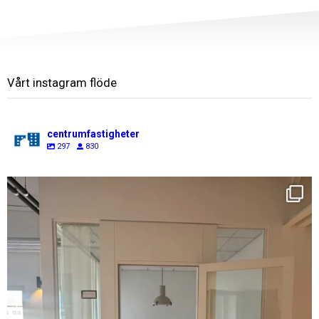
Vårt instagram flöde
centrumfastigheter
297
830
centrumfastigheter
Aug 7