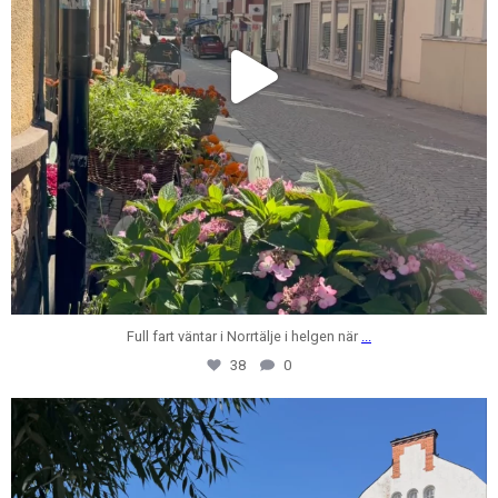
Full fart väntar i Norrtälje i helgen när
...
38
0
centrumfastigheter
Jul 28