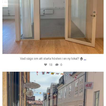
Vad sägs om att starta hösten i en ny lokal? 🏠
...
13
0
centrumfastigheter
Jul 31