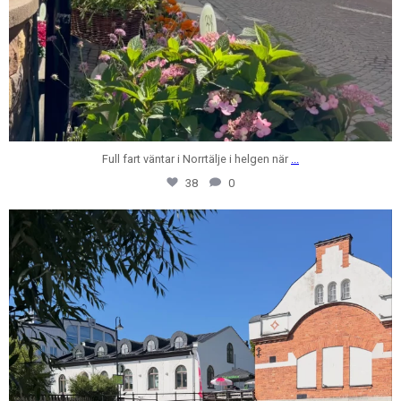
Full fart väntar i Norrtälje i helgen när
...
38
0
centrumfastigheter
Jul 28