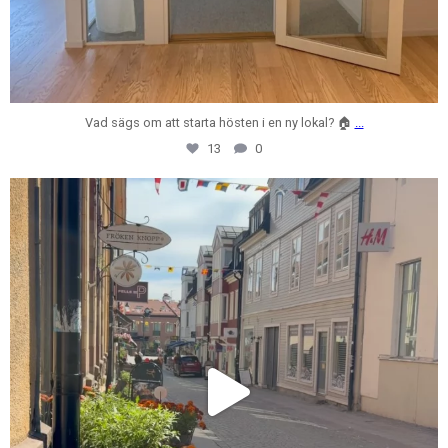
Vad sägs om att starta hösten i en ny lokal? 🏠
...
13
0
centrumfastigheter
Jul 31