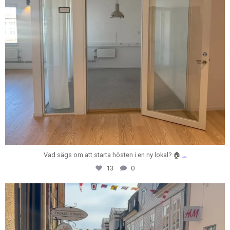
Vad sägs om att starta hösten i en ny lokal? 🏠
...
13
0
centrumfastigheter
Jul 31