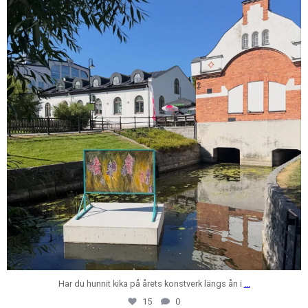
Jul 28
Har du hunnit kika på årets konstverk längs ån i
...
15
0