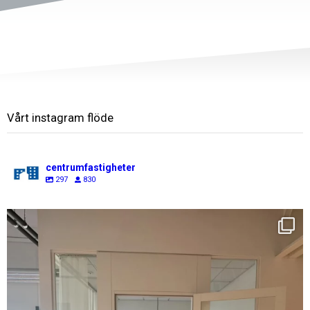
Vårt instagram flöde
centrumfastigheter
297
830
centrumfastigheter
Aug 7