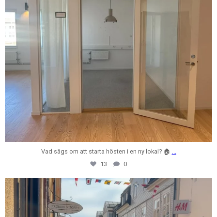
Vad sägs om att starta hösten i en ny lokal? 🏠
...
13
0
centrumfastigheter
Jul 31