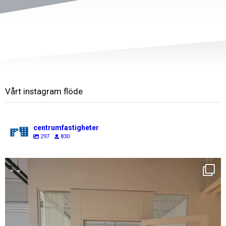
Vårt instagram flöde
centrumfastigheter
297
830
centrumfastigheter
Aug 7