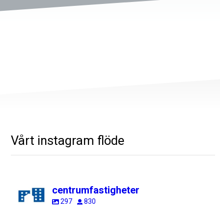
Vårt instagram flöde
centrumfastigheter
297
830