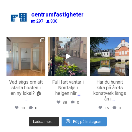
centrumfastigheter
297
830
centrumfastigheter
centrumfastigheter
centrumfastigheter
Aug 7
Jul 31
Jul 28
Vad sägs om att
Full fart väntar i
Har du hunnit
starta hösten i
Norrtälje i
kika på årets
en ny lokal? 🏠
helgen när
...
konstverk längs
...
ån i
...
38
0
13
0
15
0
Ladda mer…
Följ på Instagram