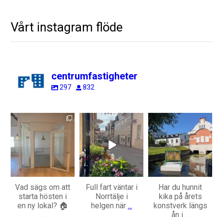
Vårt instagram flöde
centrumfastigheter
297
832
centrumfastigheter
centrumfastigheter
centrumfastigheter
Aug 7
Jul 31
Jul 28
Vad sägs om att
Full fart väntar i
Har du hunnit
starta hösten i
Norrtälje i
kika på årets
en ny lokal? 🏠
helgen när
...
konstverk längs
...
ån i
...