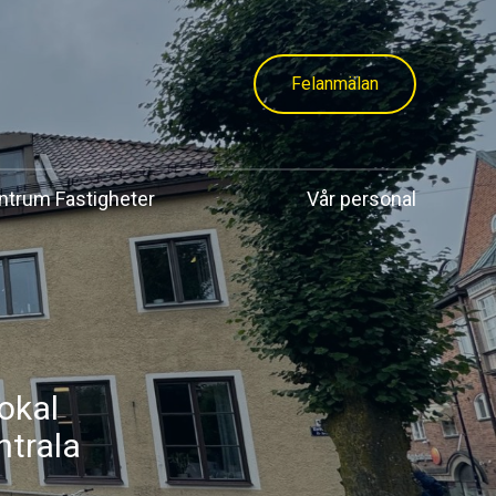
Felanmälan
trum Fastigheter
Vår personal
lokal
ntrala