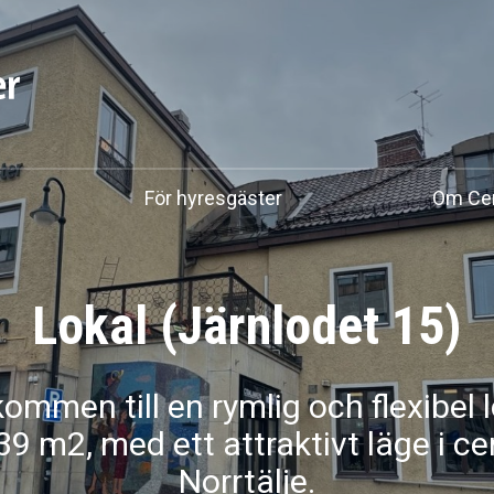
För hyresgäster
Om Cen
Lokal (Järnlodet 15)
ommen till en rymlig och flexibel 
9 m2, med ett attraktivt läge i ce
Norrtälje.