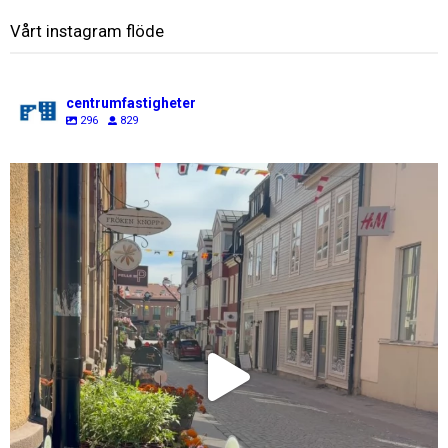
Vårt instagram flöde
centrumfastigheter
296
829
centrumfastigheter
Jul 31