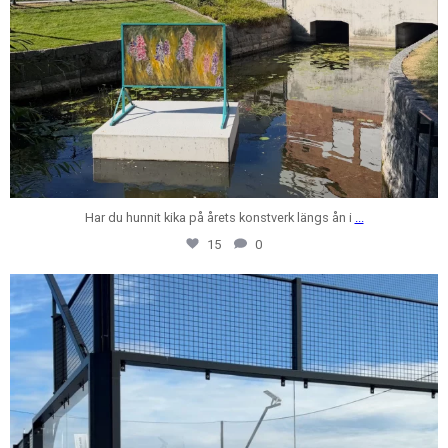
Har du hunnit kika på årets konstverk längs ån i
...
15
0
centrumfastigheter
Jul 24