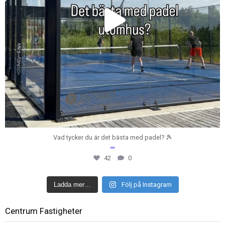
Vad tycker du är det bästa med padel? 🎾
...
42
0
Ladda mer…
Följ på Instagram
Centrum Fastigheter