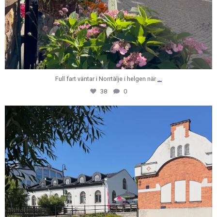
Full fart väntar i Norrtälje i helgen när
...
38
0
centrumfastigheter
Jul 28