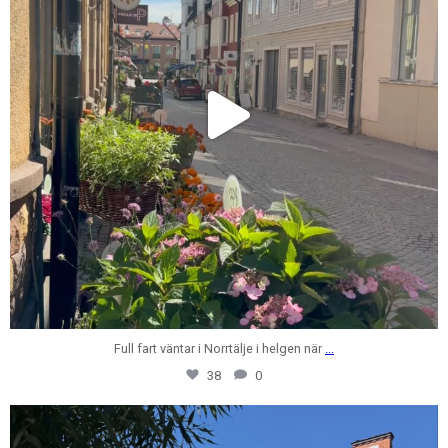
Full fart väntar i Norrtälje i helgen när
...
38
0
centrumfastigheter
Jul 28