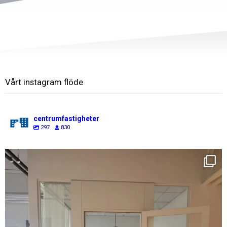
Vårt instagram flöde
centrumfastigheter
297
830
centrumfastigheter
Aug 7