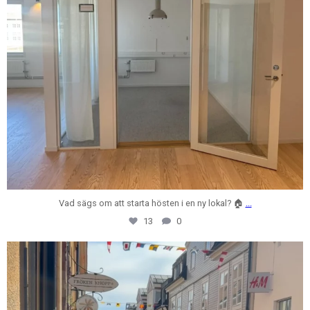
Vad sägs om att starta hösten i en ny lokal? 🏠
...
13
0
centrumfastigheter
Jul 31