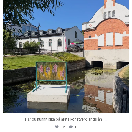
Har du hunnit kika på årets konstverk längs ån i
...
15
0