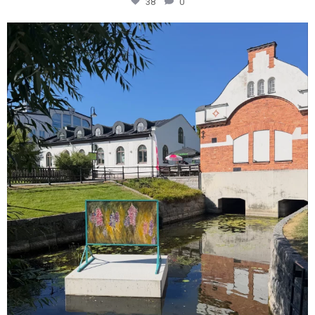
38
0
centrumfastigheter
Jul 28