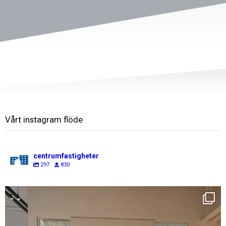
Vårt instagram flöde
centrumfastigheter
297
830
centrumfastigheter
Aug 7