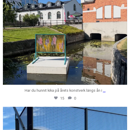
Har du hunnit kika på årets konstverk längs ån i
...
15
0
centrumfastigheter
Jul 24