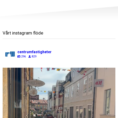
Vårt instagram flöde
centrumfastigheter
296
829
centrumfastigheter
Jul 31