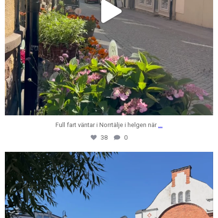
Full fart väntar i Norrtälje i helgen när
...
38
0
centrumfastigheter
Jul 28