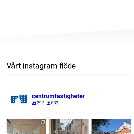
Vårt instagram flöde
centrumfastigheter
297
832
centrumfastigheter
centrumfastigheter
centrumfastigheter
Aug 7
Jul 31
Jul 28