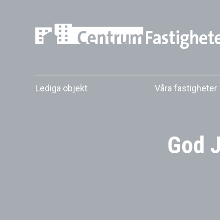
Skip
to
content
Lediga objekt
Våra fastigheter
God J