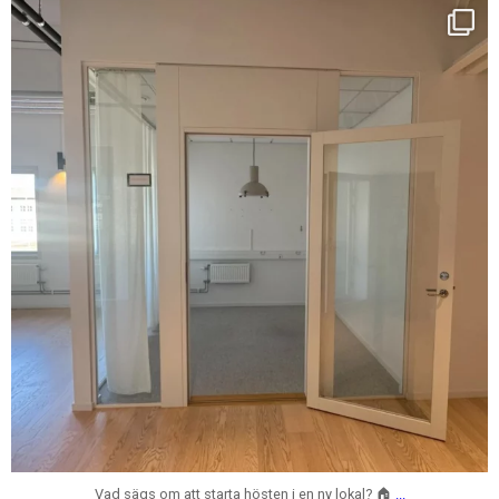
centrumfastigheter
Aug 7
Vad sägs om att starta hösten i en ny lokal? 🏠
...