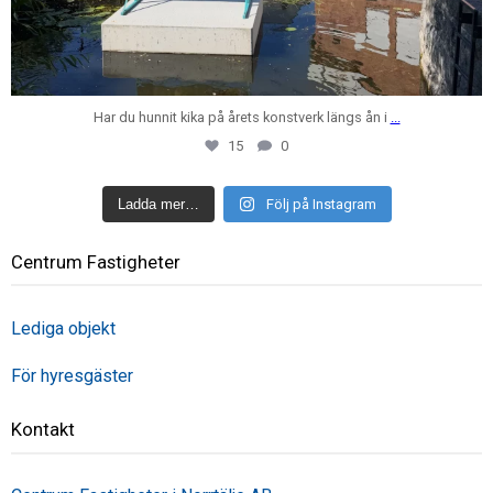
Har du hunnit kika på årets konstverk längs ån i
...
15
0
Ladda mer…
Följ på Instagram
Centrum Fastigheter
Lediga objekt
För hyresgäster
Kontakt