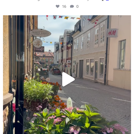
16
0
centrumfastigheter
Jul 31