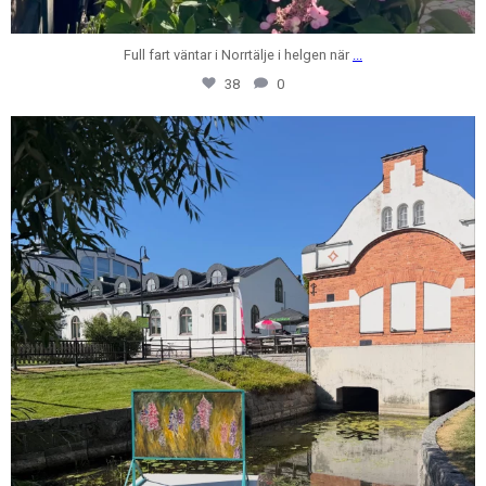
Full fart väntar i Norrtälje i helgen när
...
38
0
centrumfastigheter
Jul 28